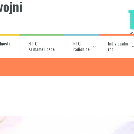
vojni
C
lnosti
N T C
NTC
Individualni
za mame i bebe
radionice
rad