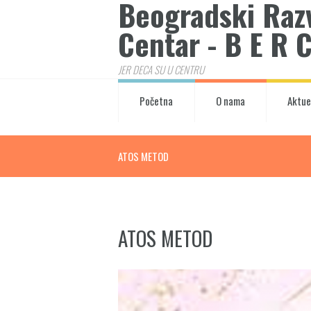
Beogradski Raz
Centar - B E R 
JER DECA SU U CENTRU
Početna
O nama
Aktue
ATOS METOD
ATOS METOD