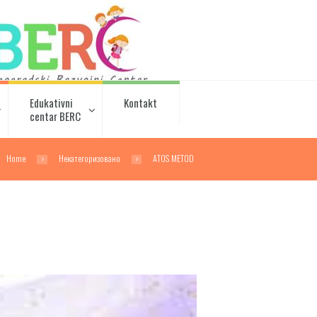
Edukativni
Kontakt
centar BERC
Home
Некатегоризовано
ATOS METOD