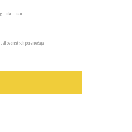
g funkcionisanja
a
ih psihosomatskih poremećaja