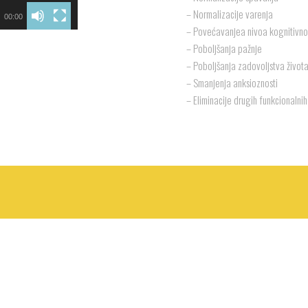
– Normalizacije varenja
00:00
– Povećavanjea nivoa kognitivno
– Poboljšanja pažnje
– Poboljšanja zadovoljstva život
– Smanjenja anksioznosti
– Eliminacije drugih funkcionaln