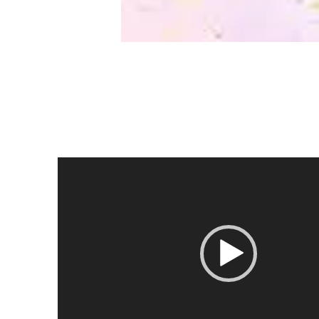
Video
Player