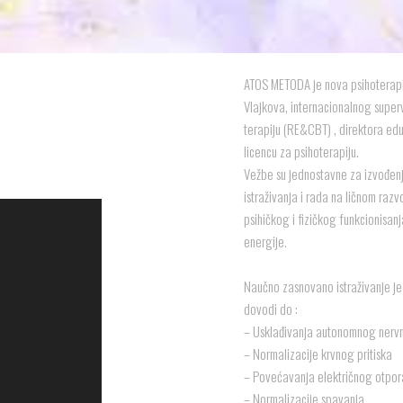
ATOS METODA je nova psihoterapij
Vlajkova, internacionalnog super
terapiju (RE&CBT) , direktora e
licencu za psihoterapiju.
Vežbe su jednostavne za izvođenj
istraživanja i rada na ličnom razv
psihičkog i fizičkog funkcionisan
energije.
Naučno zasnovano istraživanje j
dovodi do :
– Usklađivanja autonomnog nerv
– Normalizacije krvnog pritiska
– Povećavanja električnog otpor
– Normalizacije spavanja