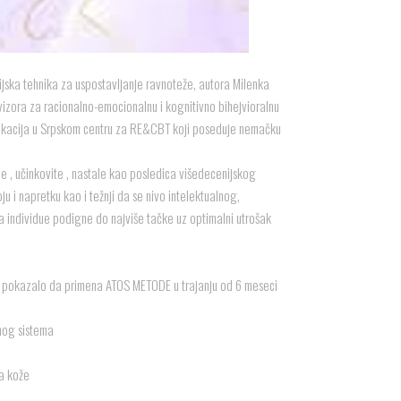
ska tehnika za uspostavljanje ravnoteže, autora Milenka
vizora za racionalno-emocionalnu i kognitivno bihejvioralnu
dukacija u Srpskom centru za RE&CBT koji poseduje nemačku
e , učinkovite , nastale kao posledica višedecenijskog
oju i napretku kao i težnji da se nivo intelektualnog,
ja individue podigne do najviše tačke uz optimalni utrošak
e pokazalo da primena ATOS METODE u trajanju od 6 meseci
nog sistema
a kože