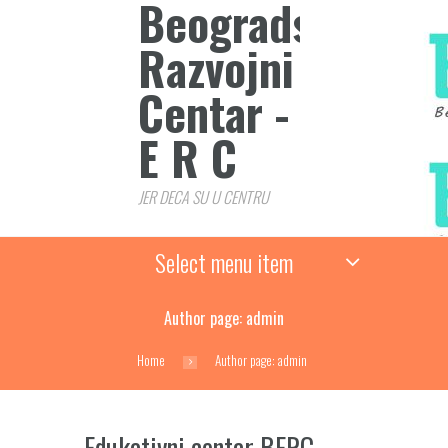
Beogradski
Razvojni
Centar - B
E R C
JER DECA SU U CENTRU
Select menu item
Author page: admin
Home
Author page: admin
Edukativni centar BERC –