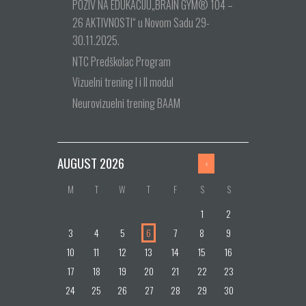
POZIV NA EDUKACIJU„BRAIN GYM® 104 –
26 AKTIVNOSTI“ u Novom Sadu 29-
30.11.2025.
NTC Predškolac Program
Vizuelni trening I i II modul
Neurovizuelni trening BAAM
AUGUST
2026
M
T
W
T
F
S
S
1
2
3
4
5
6
7
8
9
10
11
12
13
14
15
16
17
18
19
20
21
22
23
24
25
26
27
28
29
30