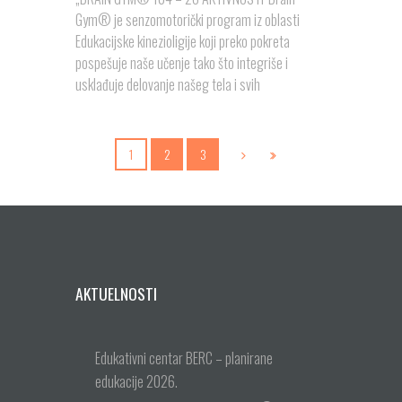
Gym® je senzomotorički program iz oblasti
Edukacijske kinezioligije koji preko pokreta
pospešuje naše učenje tako što integriše i
usklađuje delovanje našeg tela i svih
1
2
3
AKTUELNOSTI
Edukativni centar BERC – planirane
edukacije 2026.