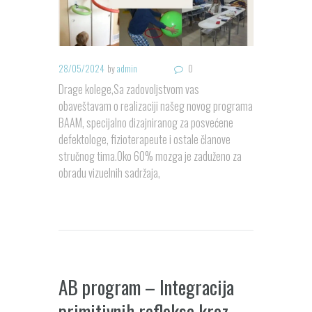
28/05/2024
by
admin
0
Drage kolege,Sa zadovoljstvom vas
obaveštavam o realizaciji našeg novog programa
BAAM, specijalno dizajniranog za posvećene
defektologe, fizioterapeute i ostale članove
stručnog tima.Oko 60% mozga je zaduženo za
obradu vizuelnih sadržaja,
AB program – Integracija
primitivnih refleksa kroz