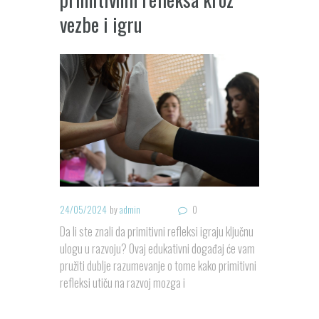
vezbe i igru
24/05/2024
by
admin
0
Da li ste znali da primitivni refleksi igraju ključnu
ulogu u razvoju? Ovaj edukativni događaj će vam
pružiti dublje razumevanje o tome kako primitivni
refleksi utiču na razvoj mozga i