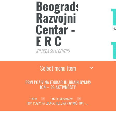
Beogradski
Razvojni
Centar - B
E R C
JER DECA SU U CENTRU
Select menu item
PRVI POZIV NA EDUKACIJU„BRAIN GYM®
104 – 26 AKTIVNOSTI“
Home
Некатегоризовано
PRVI POZIV NA EDUKACIJU„BRAIN GYM® 104 –...