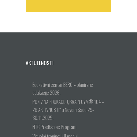
AKTUELNOSTI
Edukativni centar BERC – planirane
edukacije 2026.
POZIV NA EDUKACIJU„BRAIN GYM® 104 –
26 AKTIVNOSTI“ u Novom Sadu 29-
30.11.2025.
NTC Predškolac Program
Vizuelni trening I i II modul